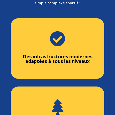
simple complexe sportif :

Des infrastructures modernes
adaptées à tous les niveaux
